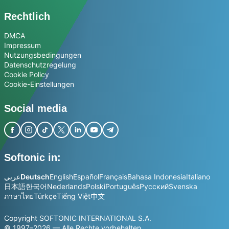
Rechtlich
DMCA
Impressum
Nutzungsbedingungen
Datenschutzregelung
Cookie Policy
Cookie-Einstellungen
Social media
Softonic in:
عربي
Deutsch
English
Español
Français
Bahasa Indonesia
Italiano
日本語
한국어
Nederlands
Polski
Português
Русский
Svenska
ภาษาไทย
Türkçe
Tiếng Việt
中文
Copyright SOFTONIC INTERNATIONAL S.A.
© 1997–2026 — Alle Rechte vorbehalten