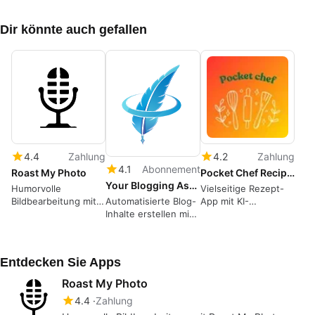
Dir könnte auch gefallen
4.4
Zahlung
4.2
Zahlung
4.1
Abonnement
Roast My Photo
Pocket Chef Recipes
Your Blogging Assistant
Humorvolle
Vielseitige Rezept-
Automatisierte Blog-
Bildbearbeitung mit
App mit KI-
Inhalte erstellen mit
Roast My Photo
Unterstützung
AI
Entdecken Sie Apps
Roast My Photo
4.4
Zahlung